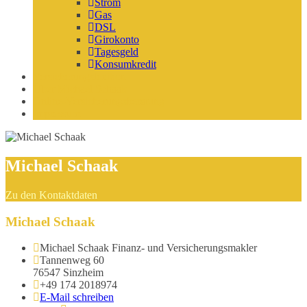
Strom
Gas
DSL
Girokonto
Tagesgeld
Konsumkredit
Versicherungslexikon
Über Michael Schaak
Online-Versicherungsberatung
Impressum
Michael Schaak
Zu den Kontaktdaten
Michael Schaak
Michael Schaak Finanz- und Versicherungsmakler
Tannenweg 60
76547 Sinzheim
+49 174 2018974
E-Mail schreiben