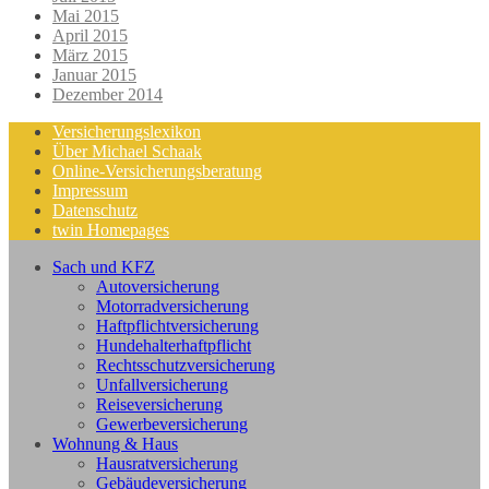
Mai 2015
April 2015
März 2015
Januar 2015
Dezember 2014
Versicherungslexikon
Über Michael Schaak
Online-Versicherungsberatung
Impressum
Datenschutz
twin Homepages
Sach und KFZ
Autoversicherung
Motorradversicherung
Haftpflichtversicherung
Hundehalterhaftpflicht
Rechtsschutzversicherung
Unfallversicherung
Reiseversicherung
Gewerbeversicherung
Wohnung & Haus
Hausratversicherung
Gebäudeversicherung