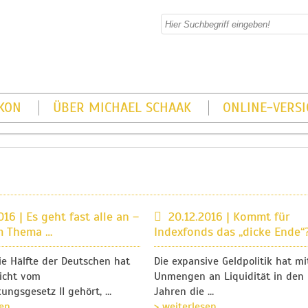
KON
ÜBER MICHAEL SCHAAK
ONLINE-VERS
016 | Es geht fast alle an –
20.12.2016 | Kommt für
m Thema …
Indexfonds das „dicke Ende“
ie Hälfte der Deutschen hat
Die expansive Geldpolitik hat mi
icht vom
Unmengen an Liquidität in den 
kungsgesetz II gehört, …
Jahren die …
sen
> weiterlesen