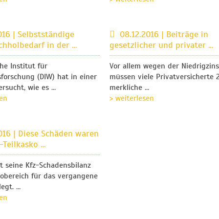
016 | Selbstständige
08.12.2016 | Beiträge in
hholbedarf in der …
gesetzlicher und privater …
he Institut für
Vor allem wegen der Niedrigzin
sforschung (DIW) hat in einer
müssen viele Privatversicherte 
ersucht, wie es …
merkliche …
sen
> weiterlesen
2016 | Diese Schäden waren
z-Teilkasko …
t seine Kfz-Schadensbilanz
kobereich für das vergangene
legt. …
sen