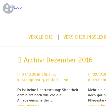
VERGLEICHE
VERSICHERUNGSLEXI
Archiv: Dezember 2016
27.12.2016 | Sicher,
22.12.2
kostengünstig, einfach – so …
doch bei
Es ist keine Überraschung: Sicherheit
Mehr als d
dominiert nach wie vor die
noch gar n
Anlagewünsche der …
Pflegestär
> weiterlesen
> weiterle