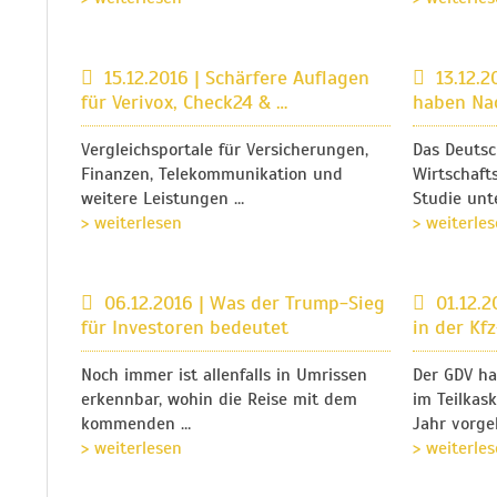
15.12.2016 | Schärfere Auflagen
13.12.2
für Verivox, Check24 & …
haben Nac
Vergleichsportale für Versicherungen,
Das Deutsc
Finanzen, Telekommunikation und
Wirtschaft
weitere Leistungen …
Studie unt
> weiterlesen
> weiterle
06.12.2016 | Was der Trump-Sieg
01.12.
für Investoren bedeutet
in der Kf
Noch immer ist allenfalls in Umrissen
Der GDV ha
erkennbar, wohin die Reise mit dem
im Teilkas
kommenden …
Jahr vorge
> weiterlesen
> weiterle