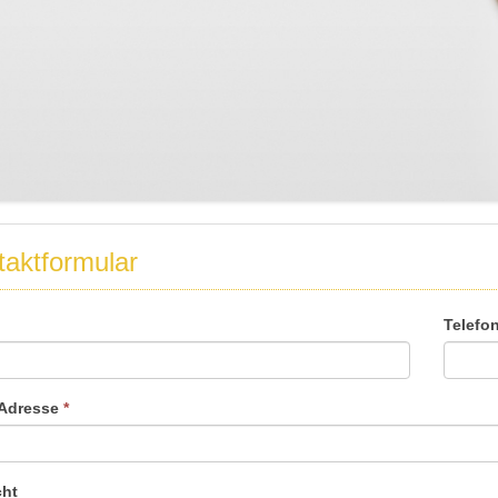
aktformular
Telefo
-Adresse
*
cht