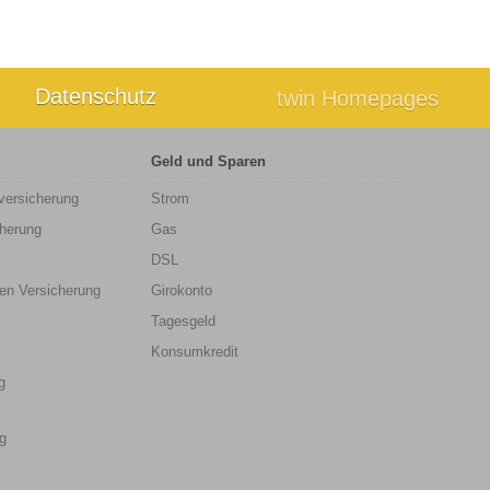
Datenschutz
twin Homepages
Geld und Sparen
sversicherung
Strom
cherung
Gas
DSL
en Versicherung
Girokonto
Tagesgeld
Konsumkredit
g
g