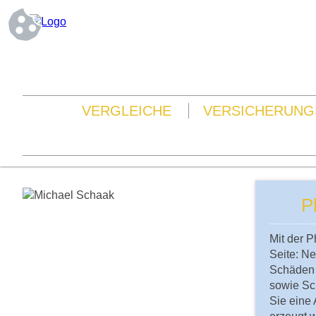
VERGLEICHE
VERSICHERUNG
P
Mit der P
Seite: N
Schäden 
sowie Sc
Sie eine 