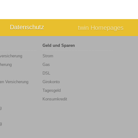
Datenschutz
twin Homepages
Geld und Sparen
sversicherung
Strom
cherung
Gas
DSL
en Versicherung
Girokonto
Tagesgeld
Konsumkredit
g
g