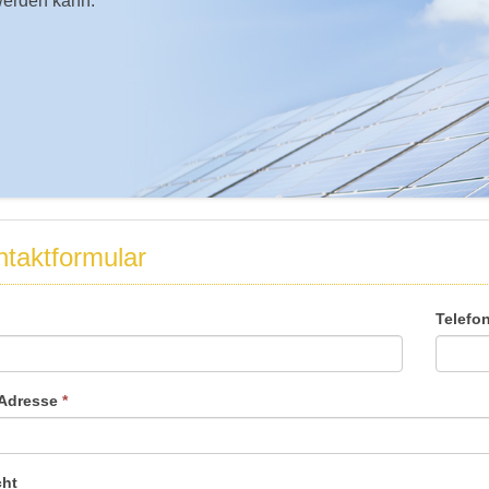
werden kann.
taktformular
Telefo
-Adresse
*
cht