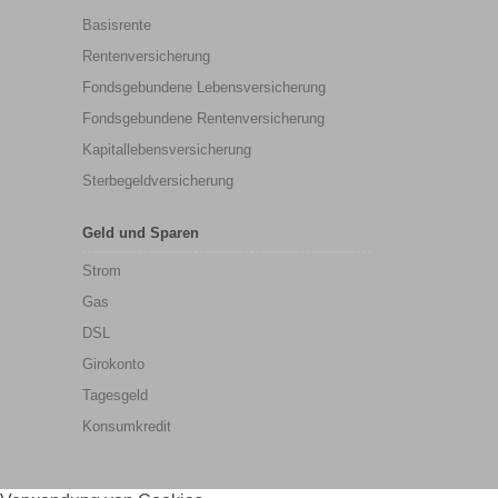
Basisrente
Rentenversicherung
Fondsgebundene Lebensversicherung
Fondsgebundene Rentenversicherung
Kapitallebensversicherung
Sterbegeldversicherung
Geld und Sparen
Strom
Gas
DSL
Girokonto
Tagesgeld
Konsumkredit