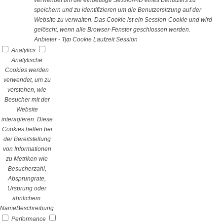
verwendet um die eindeutige Session-ID eines Benutzers zu
speichern und zu identifizieren um die Benutzersitzung auf der
Website zu verwalten. Das Cookie ist ein Session-Cookie und wird
gelöscht, wenn alle Browser-Fenster geschlossen werden.
Anbieter
-
Typ
Cookie
Laufzeit
Session
Analytics
Analytische
Cookies werden
verwendet, um zu
verstehen, wie
Besucher mit der
Website
interagieren. Diese
Cookies helfen bei
der Bereitstellung
von Informationen
zu Metriken wie
Besucherzahl,
Absprungrate,
Ursprung oder
ähnlichem.
Name
Beschreibung
Performance