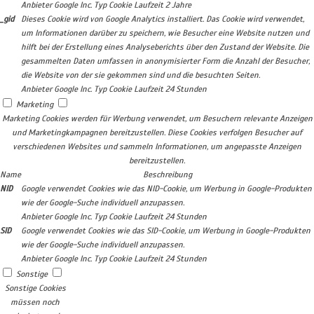
Anbieter
Google Inc.
Typ
Cookie
Laufzeit
2 Jahre
_gid
Dieses Cookie wird von Google Analytics installiert. Das Cookie wird verwendet,
um Informationen darüber zu speichern, wie Besucher eine Website nutzen und
hilft bei der Erstellung eines Analyseberichts über den Zustand der Website. Die
gesammelten Daten umfassen in anonymisierter Form die Anzahl der Besucher,
die Website von der sie gekommen sind und die besuchten Seiten.
Anbieter
Google Inc.
Typ
Cookie
Laufzeit
24 Stunden
Marketing
Marketing Cookies werden für Werbung verwendet, um Besuchern relevante Anzeigen
und Marketingkampagnen bereitzustellen. Diese Cookies verfolgen Besucher auf
verschiedenen Websites und sammeln Informationen, um angepasste Anzeigen
bereitzustellen.
Name
Beschreibung
NID
Google verwendet Cookies wie das NID-Cookie, um Werbung in Google-Produkten
wie der Google-Suche individuell anzupassen.
Anbieter
Google Inc.
Typ
Cookie
Laufzeit
24 Stunden
SID
Google verwendet Cookies wie das SID-Cookie, um Werbung in Google-Produkten
wie der Google-Suche individuell anzupassen.
Anbieter
Google Inc.
Typ
Cookie
Laufzeit
24 Stunden
Sonstige
Sonstige Cookies
müssen noch