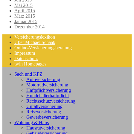
Mai 2015
April 2015
März 2015
Januar 2015
Dezember 2014
Versicherungslexikon
Über Michael Schaak
Online-Versicherungsberatung
Impressum
Datenschutz
twin Homepages
Sach und KFZ
Autoversicherung
Motorradversicherung
Haftpflichtversicherung
Hundehalterhaftpflicht
Rechtsschutzversicherung
Unfallversicherung
Reiseversicherung
Gewerbeversicherung
Wohnung & Haus
Hausratversicherung
Gebäudeversicherung