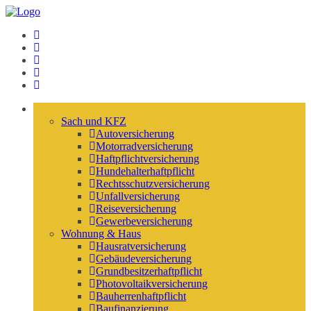
Vergleiche
Sach und KFZ
Autoversicherung
Motorradversicherung
Haftpflichtversicherung
Hundehalterhaftpflicht
Rechtsschutzversicherung
Unfallversicherung
Reiseversicherung
Gewerbeversicherung
Wohnung & Haus
Hausratversicherung
Gebäudeversicherung
Grundbesitzerhaftpflicht
Photovoltaikversicherung
Bauherrenhaftpflicht
Baufinanzierung