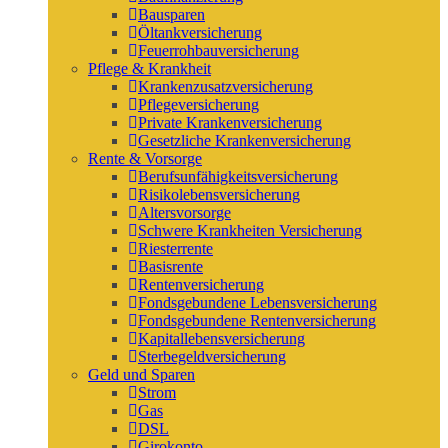
Bausparen
Öltankversicherung
Feuerrohbauversicherung
Pflege & Krankheit
Krankenzusatzversicherung
Pflegeversicherung
Private Krankenversicherung
Gesetzliche Krankenversicherung
Rente & Vorsorge
Berufs­unfähigkeitsversicherung
Risikolebensversicherung
Altersvorsorge
Schwere Krankheiten Versicherung
Riesterrente
Basisrente
Rentenversicherung
Fondsgebundene Lebensversicherung
Fondsgebundene Rentenversicherung
Kapitallebensversicherung
Sterbegeldversicherung
Geld und Sparen
Strom
Gas
DSL
Girokonto